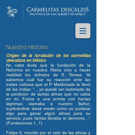
Nuestra Historia
Origen de la fundación de los carmelitas
descalzos en México
No cabe duda que la fundación de la
Reforma en nuestra Patria vino a hacer
realidad los anhelos de S. Teresa. Ya
sabemos cuál fue su reacción ante las
tristes noticias que el P. Maldonado le llevó
de las Indias: "... yo quedé tan lastimada de
la perdición de tantas almas que no cabía
en mí. Fuime a una ermita con hartas
lágrimas; clamaba a nuestro Señor,
suplicándole diese medio como yo pudiese
algo para ganar algún almas para su
servicio, pues tantas llevaba el demonio…"
(Fundaciones 1, 7).
Felipe II, movido por el celo de las almas y