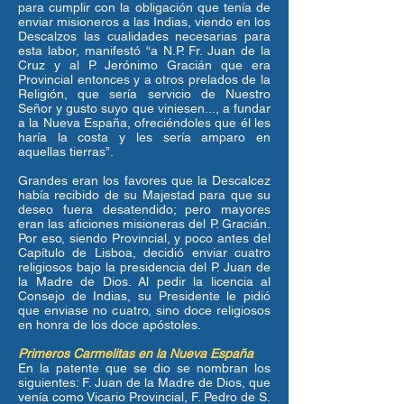
para cumplir con la obligación que tenía de
enviar misioneros a las Indias, viendo en los
Descalzos las cualidades necesarias para
esta labor, manifestó “a N.P. Fr. Juan de la
Cruz y al P. Jerónimo Gracián que era
Provincial entonces y a otros prelados de la
Religión, que sería servicio de Nuestro
Señor y gusto suyo que viniesen..., a fundar
a la Nueva España, ofreciéndoles que él les
haría la costa y les sería amparo en
aquellas tierras”.
Grandes eran los favores que la Descalcez
había recibido de su Majestad para que su
deseo fuera desatendido; pero mayores
eran las aficiones misioneras del P. Gracián.
Por eso, siendo Provincial, y poco antes del
Capítulo de Lisboa, decidió enviar cuatro
religiosos bajo la presidencia del P. Juan de
la Madre de Dios. Al pedir la licencia al
Consejo de Indias, su Presidente le pidió
que enviase no cuatro, sino doce religiosos
en honra de los doce apóstoles.
Primeros Carmelitas en la Nueva España
En la patente que se dio se nombran los
siguientes: F. Juan de la Madre de Dios, que
venía como Vicario Provincial, F. Pedro de S.