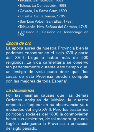
• Tacuba, San Joaquín, 1689.
• Toluca, La Concepción, 1698.
• Oaxaca, La Santa Cruz, 1699.
• Orizaba, Santa Teresa, 1735.
• San Luis Potosí, San Elías, 1738.
• Tehuacán, Ntra. Señora del Carmen, 1745.
• Traslado al Desierto de Tenancingo en
1801.
Época de oro
La época aurea de nuestra Provincia bien la
podemos encontrar en el siglo XVII y parte
del XVIII. Llegó a haber más de 500
religiosos. La vida carmelitana se observó
tan perfectamente durante este tiempo que,
un testigo de vista pudo decir que “las
casas de esta Provincia pueden competir
con las mejores de toda España”.
La Decadencia
Por las mismas causas que las demás
Ordenes antiguas de México, la nuestra
empezó a flaquear en su observancia ya a
mediados del siglo XVIII. Pero los trastornos
políticos y sociales del 1800 la conmovieron
hasta sus cimientos, de tal manera que casi
llegó a extinguirse la Provincia a principios
del siglo pasado.