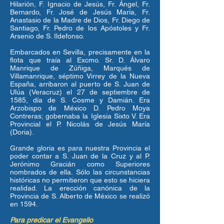
Hilarión, F. Ignacio de Jesús, Fr. Ángel, Fr.
Bernardo, Fr. José de Jesús María, Fr.
Anastasio de la Madre de Dios, Fr. Diego de
Santiago, Fr. Pedro de los Apóstoles y Fr.
Arsenio de S. Ildefonso.
Embarcados en Sevilla, precisamente en la
flota que traía al Excmo. Sr. D. Álvaro
Manrique de Zúñiga, Marqués de
Villamanrique, séptimo Virrey de la Nueva
España, arribaron al puerto de S. Juan de
Ulúa (Veracruz) el 27 de septiembre de
1585, día de S. Cosme y Damián. Era
Arzobispo de México D. Pedro Moya
Contreras; gobernaba la Iglesia Sixto V. Era
Provincial el P. Nicolás de Jesús María
(Doria).
Grande gloria es para nuestra Provincia el
poder contar a S. Juan de la Cruz y al P.
Jerónimo Gracián como Superiores
nombrados de ella. Sólo las circunstancias
históricas no permitieron que esto se hiciera
realidad. La erección canónica de la
Provincia de S. Alberto de México se realizó
en 1594.
Para predicar el Evangelio