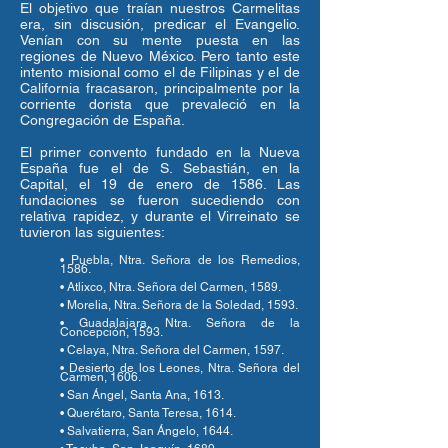
El objetivo que traían nuestros Carmelitas
era, sin discusión, predicar el Evangelio.
Venían con su mente puesta en las
regiones de Nuevo México. Pero tanto este
intento misional como el de Filipinas y el de
California fracasaron, principalmente por la
corriente dorista que prevaleció en la
Congregación de España.
El primer convento fundado en la Nueva
España fue el de S. Sebastián, en la
Capital, el 19 de enero de 1586. Las
fundaciones se fueron sucediendo con
relativa rapidez, y durante el Virreinato se
tuvieron las siguientes:
• Puebla, Ntra. Señora de los Remedios,
1586.
• Atlixco, Ntra. Señora del Carmen, 1589.
• Morelia, Ntra. Señora de la Soledad, 1593.
• Guadalajara, Ntra. Señora de la
Concepción, 1593.
• Celaya, Ntra. Señora del Carmen, 1597.
• Desierto de los Leones, Ntra. Señora del
Carmen, 1606.
• San Ángel, Santa Ana, 1613.
• Querétaro, Santa Teresa, 1614.
• Salvatierra, San Ángelo, 1644.