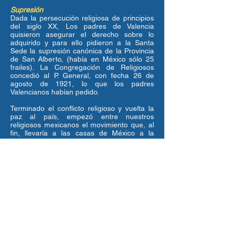
Supresión
Dada la persecución religiosa de principios
del siglo XX, Los padres de Valencia
quisieron asegurar el derecho sobre lo
adquirido y para ello pidieron a la Santa
Sede la supresión canónica de la Provincia
de San Alberto, (había en México sólo 25
frailes). La Congregación de Religiosos
concedió al P. General, con fecha 26 de
agosto de 1921, lo que los padres
Valencianos habían pedido.
Terminado el conflicto religioso y vuelta la
paz al país, empezó entre nuestros
religiosos mexicanos el movimiento que, al
fin, llevaría a las casas de México a la
separación de España.
Principios de Restauración
En 1931 enviaron al Capítulo General del
Monte Carmelo un memorial, avalado por la
firma de casi todos los obispos de México,
para conseguir la erección, o más bien la
restauración, de la Provincia de San
Alberto. El Capítulo dejó el asunto en manos
del Ven. Def. General. Éste, gracias a la
intervención del P. Bonifacio de la Sagrada