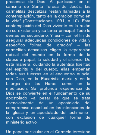
presencia de Dios. Al participar en el
carisma de Santa Teresa de Jesús, las
carmelitas descalzas “están llamadas a la
contemplación, tanto en la oración como en
la vida” (Constituciones 1991, n 10). Esta
contemplación del Dios viviente es la razón
de su existencia y su tarea principal. Todo lo
demás es secundario. Y así – con el fin de
asegurar adecuadas condiciones de vida y
específico “clima de oración” – las
carmelitas descalzas eligen la separación
radical del mundo en la forma de la
clausura papal, la soledad y el silencio. De
esta manera, cuidando la auténtica libertad
del espíritu y del cuerpo, ellas empeñan
todas sus fuerzas en el encuentro nupcial
con Dios, en la Eucaristía diaria y en la
Liturgia de las Horas, como en la
meditación. Su profunda experiencia de
Dios se convierte en el fundamento de su
apostolado –a pesar de que se trata
esencialmente de un apostolado del
compromiso espiritual en las intenciones de
la Iglesia y un apostolado del testimonio–
con exclusión de cualquier forma de
ministerio activo.
Un papel particular en el Carmelo teresiano