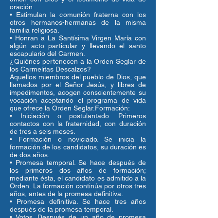
oración.
• Estimulan la comunión fraterna con los
otros hermanos-hermanas de la misma
familia religiosa.
• Honran a La Santísima Virgen María con
algún acto particular y llevando el santo
escapulario del Carmen.
¿Quiénes pertenecen a la Orden Seglar de
los Carmelitas Descalzos?
Aquellos miembros del pueblo de Dios, que
llamados por el Señor Jesús, y libres de
impedimentos, acogen conscientemente su
vocación aceptando el programa de vida
que ofrece la Orden Seglar.Formación:
• Iniciación o postulantado. Primeros
contactos con la fraternidad, con duración
de tres a seis meses.
• Formación o noviciado. Se inicia la
formación de los candidatos, su duración es
de dos años.
• Promesa temporal. Se hace después de
los primeros dos años de formación;
mediante ésta, el candidato es admitido a la
Orden. La formación continúa por otros tres
años, antes de la promesa definitiva.
• Promesa definitiva. Se hace tres años
después de la promesa temporal.
• Votos. Después de un año de promesa