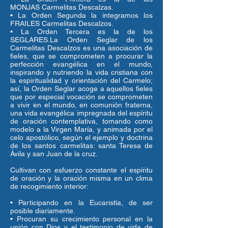
MONJAS Carmelitas Descalzas.
• La Orden Segunda la integramos los
FRAILES Carmelitas Descalzos.
• La Orden Tercera es la de los
SEGLARES.La Orden Seglar de los
Carmelitas Descalzos es una asociación de
fieles, que se comprometen a procurar la
perfección evangélica en el mundo,
inspirando y nutriendo la vida cristiana con
la espiritualidad y orientación del Carmelo;
así, la Orden Seglar acoge a aquellos fieles
que por especial vocación se comprometen
a vivir en el mundo, en comunión fraterna,
una vida evangélica impregnada del espíritu
de oración contemplativa, tomando como
modelo a la Virgen María, y animada por el
celo apostólico, según el ejemplo y doctrina
de los santos carmelitas: santa Teresa de
Ávila y san Juan de la cruz.
Cultivan con esfuerzo constante el espíritu
de oración y la oración misma en un clima
de recogimiento interior:
• Participando en la Eucaristía, de ser
posible diariamente.
• Procuran su crecimiento personal en la
unión con Dios y el testimonio de vida de